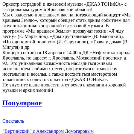
Оркестр эстрадной и джазовой музыки «ДЖАЗ ТОНиКА» с
гастрольным туром в Ярославской области!
Мы с радостью приглашаем вас на потрясающий концерт «Мы
вращаем Землю», который обещает стать ярким событием для
всех поклонников эстрадной и джазовой музыки. В
программе «Мы вращаем Землю» прозвучат песни: «Я жду
весну» (Е. Мартынов), «Дом хрустальный» (В. Высоцкий),
«Позади крутой поворот» (И. Саруханов), «Трава у дома» (В.
Мигуля) и др.
Концерт состоится 18 апреля в 14:00 в ДК «Нефтяник» города
Ярославль, по адресу: г. Ярославль, Московский проспект, д.
92. Это уникальная возможность насладиться живым
исполнением любимых песен, погрузиться в атмосферу
ностальгии и веселья, а также восхититься мастерством
талантливых солистов оркестра «ДЖАЗ ТОНиКа».
Не упустите шанс провести этот вечер в компании хорошей
музыки и ярких эмоций!
Популярное
Спектакль
"Вертинский" с Александром Домогаровым