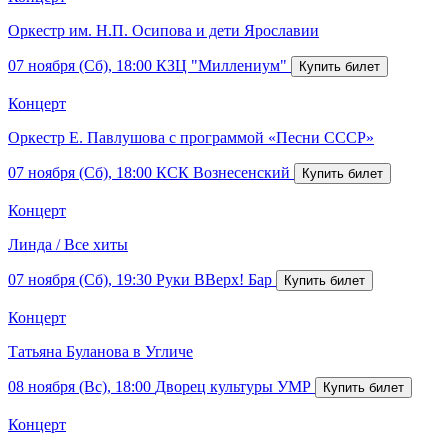
Оркестр им. Н.П. Осипова и дети Ярославии
07 ноября (Сб), 18:00
КЗЦ "Миллениум"
Концерт
Оркестр Е. Павлушова с программой «Песни СССР»
07 ноября (Сб), 18:00
КСК Вознесенский
Концерт
Линда / Все хиты
07 ноября (Сб), 19:30
Руки ВВерх! Бар
Концерт
Татьяна Буланова в Угличе
08 ноября (Вс), 18:00
Дворец культуры УМР
Концерт