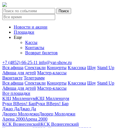
Новости и акции
Площадки
Еще
Кассы
Контакты
Возврат билетов
+7 (4852) 66-25-11
info@yar-show.ru
Вся афиша
Спектакли
Концерты
Классика
Шоу
Stand Up
Афиша для детей
Мастер-классы
Вконтакте
Телеграмм
Вся афиша
Спектакли
Концерты
Классика
Шоу
Stand Up
Афиша для детей
Мастер-классы
Все площадки
КЗЦ Миллениум
КЗЦ Миллениум
Руки ВВерх! Бар
Руки ВВерх! Бар
Джао Да
Джао Да
Дворец Молодежи
Дворец Молодежи
Арена 2000
Арена 2000
КСК Вознесенский
КСК Вознесенский