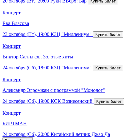
20 октября (Вт), 20:00
Руки ВВерх! Бар
Концерт
Ева Власова
23 октября (Пт), 19:00
КЗЦ "Миллениум"
Концерт
Виктор Салтыков. Золотые хиты
24 октября (Сб), 18:00
КЗЦ "Миллениум"
Концерт
Александр Эгромжан с программой "Монолог"
24 октября (Сб), 19:00
КСК Вознесенский
Концерт
БИРТМАН
24 октября (Сб), 20:00
Китайский летчик Джао Да