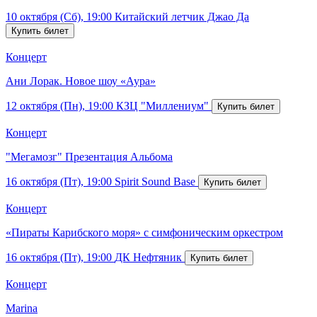
10 октября (Сб), 19:00
Китайский летчик Джао Да
Концерт
Ани Лорак. Новое шоу «Аура»
12 октября (Пн), 19:00
КЗЦ "Миллениум"
Концерт
"Мегамозг" Презентация Альбома
16 октября (Пт), 19:00
Spirit Sound Base
Концерт
«Пираты Карибского моря» с симфоническим оркестром
16 октября (Пт), 19:00
ДК Нефтяник
Концерт
Marina