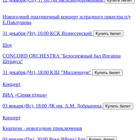
Новогодний праздничный концерт эстрадного оркестра п/у
Е.Павлушова
31 декабря (Чт), 16:00
КСК Вознесенский
Шоу
CONCORD ORCHESTRA "Белоснежный бал Иоганна
Штрауса"
31 декабря (Чт), 18:00
КЗЦ "Миллениум"
Концерт
ВИА «Синяя птица»
03 января (Вс), 18:00
ДК им. А.М. Добрынина
Концерт
Кирпичи - новогодние приключения
04 января (Пн), 20:00
Руки ВВерх! Бар