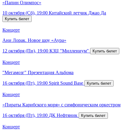
«Папин Олимпос»
10 октября (Сб), 19:00
Китайский летчик Джао Да
Концерт
Ани Лорак. Новое шоу «Аура»
12 октября (Пн), 19:00
КЗЦ "Миллениум"
Концерт
"Мегамозг" Презентация Альбома
16 октября (Пт), 19:00
Spirit Sound Base
Концерт
«Пираты Карибского моря» с симфоническим оркестром
16 октября (Пт), 19:00
ДК Нефтяник
Концерт