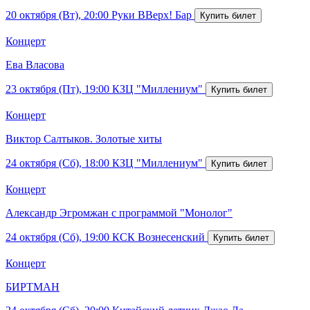
20 октября (Вт), 20:00
Руки ВВерх! Бар
Концерт
Ева Власова
23 октября (Пт), 19:00
КЗЦ "Миллениум"
Концерт
Виктор Салтыков. Золотые хиты
24 октября (Сб), 18:00
КЗЦ "Миллениум"
Концерт
Александр Эгромжан с программой "Монолог"
24 октября (Сб), 19:00
КСК Вознесенский
Концерт
БИРТМАН