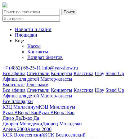
Новости и акции
Площадки
Еще
Кассы
Контакты
Возврат билетов
+7 (4852) 66-25-11
info@yar-show.ru
Вся афиша
Спектакли
Концерты
Классика
Шоу
Stand Up
Афиша для детей
Мастер-классы
Вконтакте
Телеграмм
Вся афиша
Спектакли
Концерты
Классика
Шоу
Stand Up
Афиша для детей
Мастер-классы
Все площадки
КЗЦ Миллениум
КЗЦ Миллениум
Руки ВВерх! Бар
Руки ВВерх! Бар
Джао Да
Джао Да
Дворец Молодежи
Дворец Молодежи
Арена 2000
Арена 2000
КСК Вознесенский
КСК Вознесенский