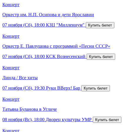
Концерт
Оркестр им. Н.П. Осипова и дети Ярославии
07 ноября (Сб), 18:00
КЗЦ "Миллениум"
Концерт
Оркестр Е. Павлушова с программой «Песни СССР»
07 ноября (Сб), 18:00
КСК Вознесенский
Концерт
Линда / Все хиты
07 ноября (Сб), 19:30
Руки ВВерх! Бар
Концерт
Татьяна Буланова в Угличе
08 ноября (Вс), 18:00
Дворец культуры УМР
Концерт