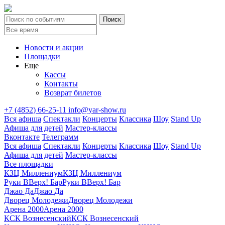
Новости и акции
Площадки
Еще
Кассы
Контакты
Возврат билетов
+7 (4852) 66-25-11
info@yar-show.ru
Вся афиша
Спектакли
Концерты
Классика
Шоу
Stand Up
Афиша для детей
Мастер-классы
Вконтакте
Телеграмм
Вся афиша
Спектакли
Концерты
Классика
Шоу
Stand Up
Афиша для детей
Мастер-классы
Все площадки
КЗЦ Миллениум
КЗЦ Миллениум
Руки ВВерх! Бар
Руки ВВерх! Бар
Джао Да
Джао Да
Дворец Молодежи
Дворец Молодежи
Арена 2000
Арена 2000
КСК Вознесенский
КСК Вознесенский