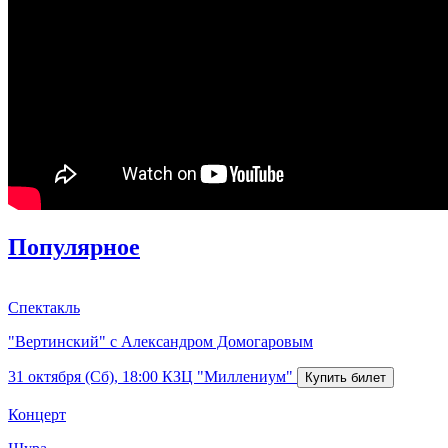
Популярное
Спектакль
"Вертинский" с Александром Домогаровым
31 октября (Сб), 18:00
КЗЦ "Миллениум"
Концерт