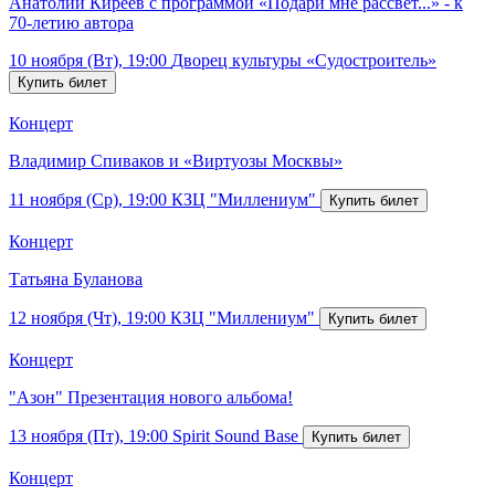
Анатолий Киреев с программой «Подари мне рассвет...» - к
70-летию автора
10 ноября (Вт), 19:00
Дворец культуры «Судостроитель»
Концерт
Владимир Спиваков и «Виртуозы Москвы»
11 ноября (Ср), 19:00
КЗЦ "Миллениум"
Концерт
Татьяна Буланова
12 ноября (Чт), 19:00
КЗЦ "Миллениум"
Концерт
"Азон" Презентация нового альбома!
13 ноября (Пт), 19:00
Spirit Sound Base
Концерт