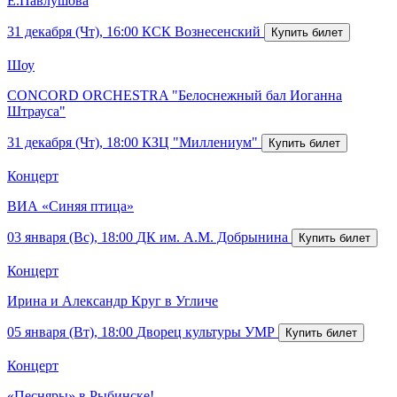
Е.Павлушова
31 декабря (Чт), 16:00
КСК Вознесенский
Шоу
CONCORD ORCHESTRA "Белоснежный бал Иоганна
Штрауса"
31 декабря (Чт), 18:00
КЗЦ "Миллениум"
Концерт
ВИА «Синяя птица»
03 января (Вс), 18:00
ДК им. А.М. Добрынина
Концерт
Ирина и Александр Круг в Угличе
05 января (Вт), 18:00
Дворец культуры УМР
Концерт
«Песняры» в Рыбинске!