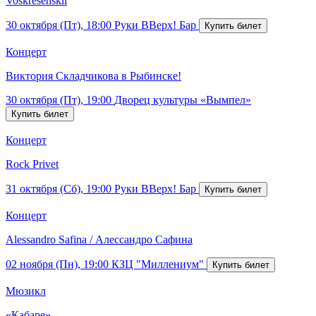
Voskresenskii
30 октября (Пт), 18:00
Руки ВВерх! Бар
Концерт
Виктория Складчикова в Рыбинске!
30 октября (Пт), 19:00
Дворец культуры «Вымпел»
Концерт
Rock Privet
31 октября (Сб), 19:00
Руки ВВерх! Бар
Концерт
Alessandro Safina / Алессандро Сафина
02 ноября (Пн), 19:00
КЗЦ "Миллениум"
Мюзикл
«Кабаре»