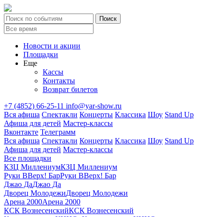
Новости и акции
Площадки
Еще
Кассы
Контакты
Возврат билетов
+7 (4852) 66-25-11
info@yar-show.ru
Вся афиша
Спектакли
Концерты
Классика
Шоу
Stand Up
Афиша для детей
Мастер-классы
Вконтакте
Телеграмм
Вся афиша
Спектакли
Концерты
Классика
Шоу
Stand Up
Афиша для детей
Мастер-классы
Все площадки
КЗЦ Миллениум
КЗЦ Миллениум
Руки ВВерх! Бар
Руки ВВерх! Бар
Джао Да
Джао Да
Дворец Молодежи
Дворец Молодежи
Арена 2000
Арена 2000
КСК Вознесенский
КСК Вознесенский