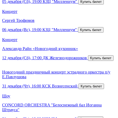
05 декабря (Сб), 19:00
КЗЦ "Миллениум"
Концерт
Сергей Трофимов
06 декабря (Вс), 19:00
КЗЦ "Миллениум"
Концерт
Александр Райн «Новогодний кухонник»
12 декабря (Сб), 17:00
ДК Железнодорожников
Новогодний праздничный концерт эстрадного оркестра п/у
Е.Павлушова
31 декабря (Чт), 16:00
КСК Вознесенский
Шоу
CONCORD ORCHESTRA "Белоснежный бал Иоганна
Штрауса"