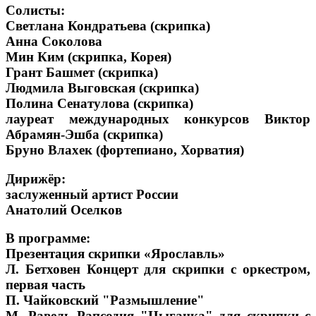
Солисты:
Светлана Кондратьева (скрипка)
Анна Соколова
Мин Ким (скрипка, Корея)
Грант Башмет (скрипка)
Людмила Выговская (скрипка)
Полина Сенатулова (скрипка)
лауреат международных конкурсов Виктор
Абрамян-Эшба (скрипка)
Бруно Влахек (фортепиано, Хорватия)
Дирижёр:
заслуженный артист России
Анатолий Оселков
В программе:
Презентация скрипки «Ярославль»
Л. Бетховен Концерт для скрипки с оркестром,
первая часть
П. Чайковский "Размышление"
М. Равель Рапсодия "Цыганка" для скрипки с