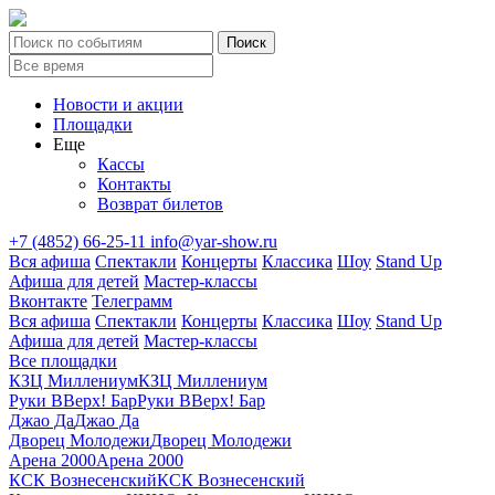
Новости и акции
Площадки
Еще
Кассы
Контакты
Возврат билетов
+7 (4852) 66-25-11
info@yar-show.ru
Вся афиша
Спектакли
Концерты
Классика
Шоу
Stand Up
Афиша для детей
Мастер-классы
Вконтакте
Телеграмм
Вся афиша
Спектакли
Концерты
Классика
Шоу
Stand Up
Афиша для детей
Мастер-классы
Все площадки
КЗЦ Миллениум
КЗЦ Миллениум
Руки ВВерх! Бар
Руки ВВерх! Бар
Джао Да
Джао Да
Дворец Молодежи
Дворец Молодежи
Арена 2000
Арена 2000
КСК Вознесенский
КСК Вознесенский