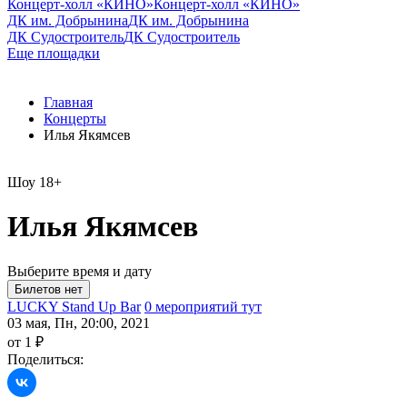
Концерт-холл «КИНО»
Концерт-холл «КИНО»
ДК им. Добрынина
ДК им. Добрынина
ДК Судостроитель
ДК Судостроитель
Еще площадки
Главная
Концерты
Илья Якямсев
Шоу
18+
Илья Якямсев
Выберите время и дату
LUCKY Stand Up Bar
0 мероприятий тут
03 мая, Пн, 20:00, 2021
от 1 ₽
Поделиться: