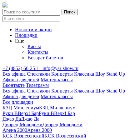
Новости и акции
Площадки
Еще
Кассы
Контакты
Возврат билетов
+7 (4852) 66-25-11
info@yar-show.ru
Вся афиша
Спектакли
Концерты
Классика
Шоу
Stand Up
Афиша для детей
Мастер-классы
Вконтакте
Телеграмм
Вся афиша
Спектакли
Концерты
Классика
Шоу
Stand Up
Афиша для детей
Мастер-классы
Все площадки
КЗЦ Миллениум
КЗЦ Миллениум
Руки ВВерх! Бар
Руки ВВерх! Бар
Джао Да
Джао Да
Дворец Молодежи
Дворец Молодежи
Арена 2000
Арена 2000
КСК Вознесенский
КСК Вознесенский