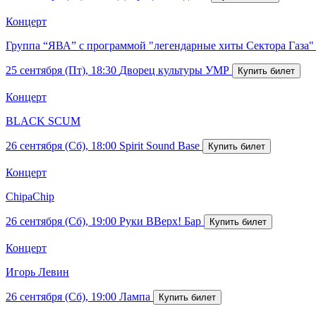
Концерт
Группа “ЯВА” с программой "легендарные хиты Сектора Газа"
25 сентября (Пт), 18:30
Дворец культуры УМР
Концерт
BLACK SCUM
26 сентября (Сб), 18:00
Spirit Sound Base
Концерт
ChipaChip
26 сентября (Сб), 19:00
Руки ВВерх! Бар
Концерт
Игорь Левин
26 сентября (Сб), 19:00
Лампа