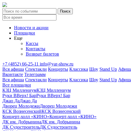
Новости и акции
Площадки
Еще
Кассы
Контакты
Возврат билетов
+7 (4852) 66-25-11
info@yar-show.ru
Вся афиша
Спектакли
Концерты
Классика
Шоу
Stand Up
Афиша
Вконтакте
Телеграмм
Вся афиша
Спектакли
Концерты
Классика
Шоу
Stand Up
Афиша
Все площадки
КЗЦ Миллениум
КЗЦ Миллениум
Руки ВВерх! Бар
Руки ВВерх! Бар
Джао Да
Джао Да
Дворец Молодежи
Дворец Молодежи
КСК Вознесенский
КСК Вознесенский
Концерт-холл «КИНО»
Концерт-холл «КИНО»
ДК им. Добрынина
ДК им. Добрынина
ДК Судостроитель
ДК Судостроитель