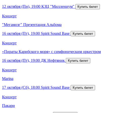
12 октября (Пн), 19:00
КЗЦ "Миллениум"
Концерт
"Мегамозг" Презентация Альбома
16 октября (Пт), 19:00
Spirit Sound Base
Концерт
«Пираты Карибского моря» с симфоническим оркестром
16 октября (Пт), 19:00
ДК Нефтяник
Концерт
Marina
17 октября (Сб), 18:00
Spirit Sound Base
Концерт
Пакари