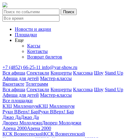
Новости и акции
Площадки
Еще
Кассы
Контакты
Возврат билетов
+7 (4852) 66-25-11
info@yar-show.ru
Вся афиша
Спектакли
Концерты
Классика
Шоу
Stand Up
Афиша для детей
Мастер-классы
Вконтакте
Телеграмм
Вся афиша
Спектакли
Концерты
Классика
Шоу
Stand Up
Афиша для детей
Мастер-классы
Все площадки
КЗЦ Миллениум
КЗЦ Миллениум
Руки ВВерх! Бар
Руки ВВерх! Бар
Джао Да
Джао Да
Дворец Молодежи
Дворец Молодежи
Арена 2000
Арена 2000
КСК Вознесенский
КСК Вознесенский