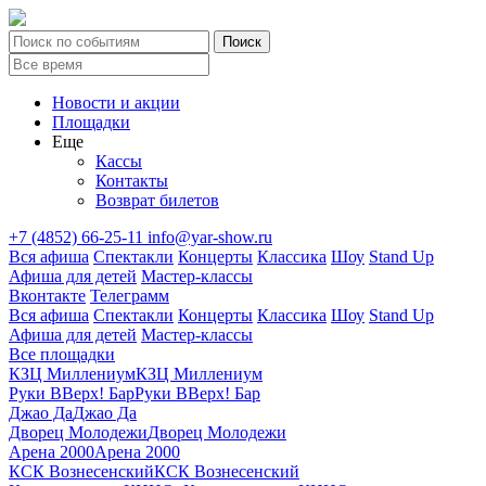
Новости и акции
Площадки
Еще
Кассы
Контакты
Возврат билетов
+7 (4852) 66-25-11
info@yar-show.ru
Вся афиша
Спектакли
Концерты
Классика
Шоу
Stand Up
Афиша для детей
Мастер-классы
Вконтакте
Телеграмм
Вся афиша
Спектакли
Концерты
Классика
Шоу
Stand Up
Афиша для детей
Мастер-классы
Все площадки
КЗЦ Миллениум
КЗЦ Миллениум
Руки ВВерх! Бар
Руки ВВерх! Бар
Джао Да
Джао Да
Дворец Молодежи
Дворец Молодежи
Арена 2000
Арена 2000
КСК Вознесенский
КСК Вознесенский