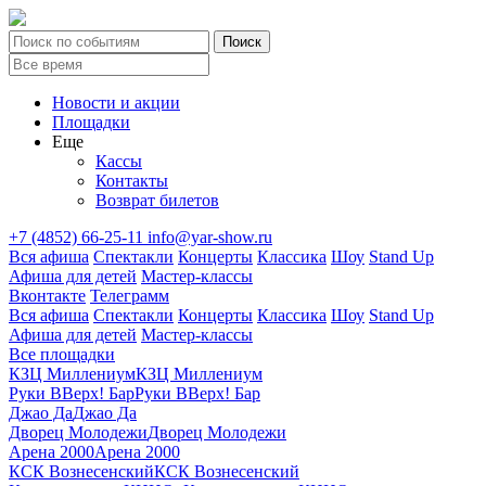
Новости и акции
Площадки
Еще
Кассы
Контакты
Возврат билетов
+7 (4852) 66-25-11
info@yar-show.ru
Вся афиша
Спектакли
Концерты
Классика
Шоу
Stand Up
Афиша для детей
Мастер-классы
Вконтакте
Телеграмм
Вся афиша
Спектакли
Концерты
Классика
Шоу
Stand Up
Афиша для детей
Мастер-классы
Все площадки
КЗЦ Миллениум
КЗЦ Миллениум
Руки ВВерх! Бар
Руки ВВерх! Бар
Джао Да
Джао Да
Дворец Молодежи
Дворец Молодежи
Арена 2000
Арена 2000
КСК Вознесенский
КСК Вознесенский