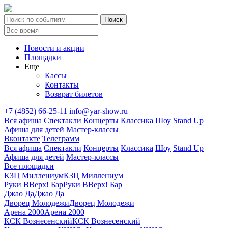
Новости и акции
Площадки
Еще
Кассы
Контакты
Возврат билетов
+7 (4852) 66-25-11
info@yar-show.ru
Вся афиша
Спектакли
Концерты
Классика
Шоу
Stand Up
Афиша для детей
Мастер-классы
Вконтакте
Телеграмм
Вся афиша
Спектакли
Концерты
Классика
Шоу
Stand Up
Афиша для детей
Мастер-классы
Все площадки
КЗЦ Миллениум
КЗЦ Миллениум
Руки ВВерх! Бар
Руки ВВерх! Бар
Джао Да
Джао Да
Дворец Молодежи
Дворец Молодежи
Арена 2000
Арена 2000
КСК Вознесенский
КСК Вознесенский