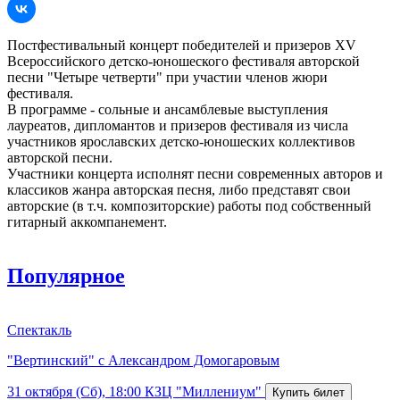
Постфестивальный концерт победителей и призеров XV
Всероссийского детско-юношеского фестиваля авторской
песни "Четыре четверти" при участии членов жюри
фестиваля.
В программе - сольные и ансамблевые выступления
лауреатов, дипломантов и призеров фестиваля из числа
участников ярославских детско-юношеских коллективов
авторской песни.
Участники концерта исполнят песни современных авторов и
классиков жанра авторская песня, либо представят свои
авторские (в т.ч. композиторские) работы под собственный
гитарный аккомпанемент.
Популярное
Спектакль
"Вертинский" с Александром Домогаровым
31 октября (Сб), 18:00
КЗЦ "Миллениум"