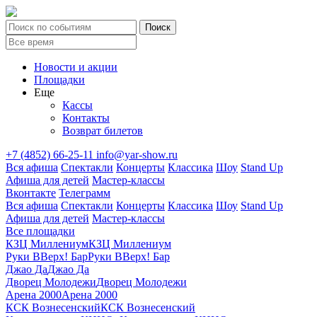
Новости и акции
Площадки
Еще
Кассы
Контакты
Возврат билетов
+7 (4852) 66-25-11
info@yar-show.ru
Вся афиша
Спектакли
Концерты
Классика
Шоу
Stand Up
Афиша для детей
Мастер-классы
Вконтакте
Телеграмм
Вся афиша
Спектакли
Концерты
Классика
Шоу
Stand Up
Афиша для детей
Мастер-классы
Все площадки
КЗЦ Миллениум
КЗЦ Миллениум
Руки ВВерх! Бар
Руки ВВерх! Бар
Джао Да
Джао Да
Дворец Молодежи
Дворец Молодежи
Арена 2000
Арена 2000
КСК Вознесенский
КСК Вознесенский