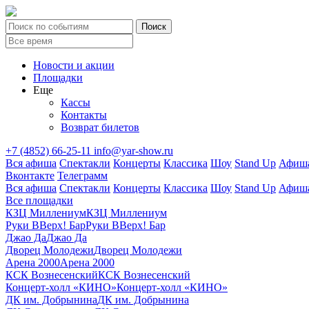
Новости и акции
Площадки
Еще
Кассы
Контакты
Возврат билетов
+7 (4852) 66-25-11
info@yar-show.ru
Вся афиша
Спектакли
Концерты
Классика
Шоу
Stand Up
Афиша
Вконтакте
Телеграмм
Вся афиша
Спектакли
Концерты
Классика
Шоу
Stand Up
Афиша
Все площадки
КЗЦ Миллениум
КЗЦ Миллениум
Руки ВВерх! Бар
Руки ВВерх! Бар
Джао Да
Джао Да
Дворец Молодежи
Дворец Молодежи
Арена 2000
Арена 2000
КСК Вознесенский
КСК Вознесенский
Концерт-холл «КИНО»
Концерт-холл «КИНО»
ДК им. Добрынина
ДК им. Добрынина