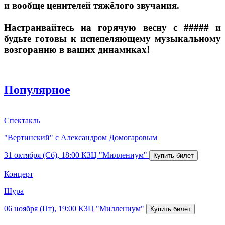
и вообще ценителей тяжёлого звучания.
Настраивайтесь на горячую весну с ##### и
будьте готовы к испепеляющему музыкальному
возгоранию в ваших динамиках!
Популярное
Спектакль
"Вертинский" с Александром Домогаровым
31 октября (Сб), 18:00
КЗЦ "Миллениум"
Концерт
Шура
06 ноября (Пт), 19:00
КЗЦ "Миллениум"