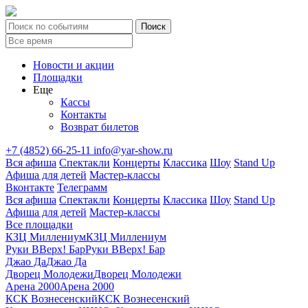
Новости и акции
Площадки
Еще
Кассы
Контакты
Возврат билетов
+7 (4852) 66-25-11
info@yar-show.ru
Вся афиша
Спектакли
Концерты
Классика
Шоу
Stand Up
Афиша для детей
Мастер-классы
Вконтакте
Телеграмм
Вся афиша
Спектакли
Концерты
Классика
Шоу
Stand Up
Афиша для детей
Мастер-классы
Все площадки
КЗЦ Миллениум
КЗЦ Миллениум
Руки ВВерх! Бар
Руки ВВерх! Бар
Джао Да
Джао Да
Дворец Молодежи
Дворец Молодежи
Арена 2000
Арена 2000
КСК Вознесенский
КСК Вознесенский