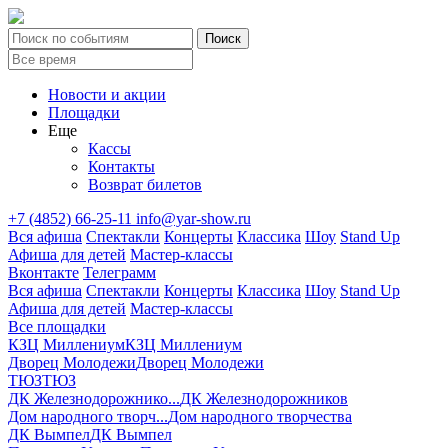
Новости и акции
Площадки
Еще
Кассы
Контакты
Возврат билетов
+7 (4852) 66-25-11
info@yar-show.ru
Вся афиша
Спектакли
Концерты
Классика
Шоу
Stand Up
Афиша для детей
Мастер-классы
Вконтакте
Телеграмм
Вся афиша
Спектакли
Концерты
Классика
Шоу
Stand Up
Афиша для детей
Мастер-классы
Все площадки
КЗЦ Миллениум
КЗЦ Миллениум
Дворец Молодежи
Дворец Молодежи
ТЮЗ
ТЮЗ
ДК Железнодорожнико...
ДК Железнодорожников
Дом народного творч...
Дом народного творчества
ДК Вымпел
ДК Вымпел