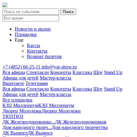
Новости и акции
Площадки
Еще
Кассы
Контакты
Возврат билетов
+7 (4852) 66-25-11
info@yar-show.ru
Вся афиша
Спектакли
Концерты
Классика
Шоу
Stand Up
Афиша для детей
Мастер-классы
Вконтакте
Телеграмм
Вся афиша
Спектакли
Концерты
Классика
Шоу
Stand Up
Афиша для детей
Мастер-классы
Все площадки
КЗЦ Миллениум
КЗЦ Миллениум
Дворец Молодежи
Дворец Молодежи
ТЮЗ
ТЮЗ
ДК Железнодорожнико...
ДК Железнодорожников
Дом народного творч...
Дом народного творчества
ДК Вымпел
ДК Вымпел