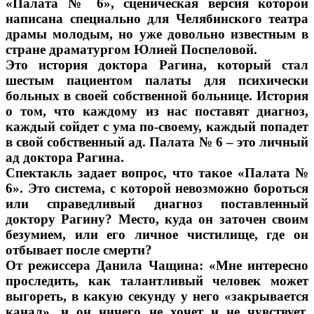
«Палата № 6», сценическая версия которой
написана специально для Челябинского театра
драмы молодым, но уже довольно известным в
стране драматургом Юлией Поспеловой.
Это история доктора Рагина, который стал
шестым пациентом палаты для психически
больных в своей собственной больнице. История
о том, что каждому из нас поставят диагноз,
каждый сойдет с ума по-своему, каждый попадет
в свой собственный ад. Палата № 6 – это личный
ад доктора Рагина.
Спектакль задает вопрос, что такое «Палата №
6». Это система, с которой невозможно бороться
или справедливый диагноз поставленный
доктору Рагину? Место, куда он заточен своим
безумием, или его личное чистилище, где он
отбывает после смерти?
От режиссера Данила Чащина: «Мне интересно
проследить, как талантливый человек может
выгореть, в какую секунду у него «закрывается
канал», и он ничего не хочет и не чувствует.