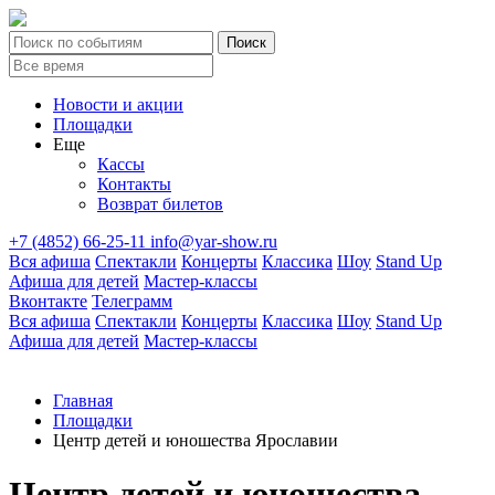
Новости и акции
Площадки
Еще
Кассы
Контакты
Возврат билетов
+7 (4852) 66-25-11
info@yar-show.ru
Вся афиша
Спектакли
Концерты
Классика
Шоу
Stand Up
Афиша для детей
Мастер-классы
Вконтакте
Телеграмм
Вся афиша
Спектакли
Концерты
Классика
Шоу
Stand Up
Афиша для детей
Мастер-классы
Главная
Площадки
Центр детей и юношества Ярославии
Центр детей и юношества