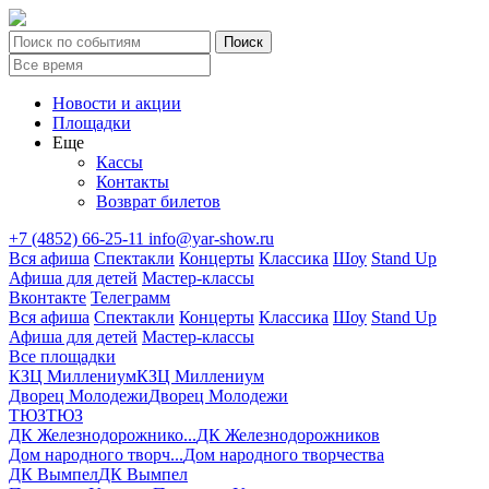
Новости и акции
Площадки
Еще
Кассы
Контакты
Возврат билетов
+7 (4852) 66-25-11
info@yar-show.ru
Вся афиша
Спектакли
Концерты
Классика
Шоу
Stand Up
Афиша для детей
Мастер-классы
Вконтакте
Телеграмм
Вся афиша
Спектакли
Концерты
Классика
Шоу
Stand Up
Афиша для детей
Мастер-классы
Все площадки
КЗЦ Миллениум
КЗЦ Миллениум
Дворец Молодежи
Дворец Молодежи
ТЮЗ
ТЮЗ
ДК Железнодорожнико...
ДК Железнодорожников
Дом народного творч...
Дом народного творчества
ДК Вымпел
ДК Вымпел