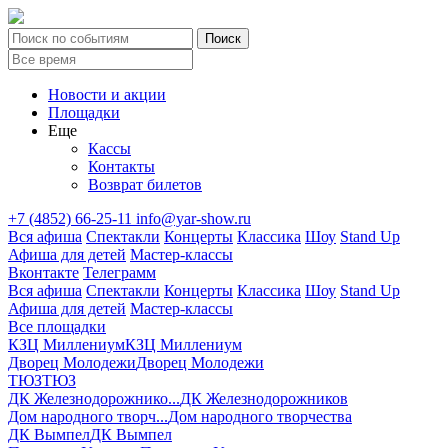
Новости и акции
Площадки
Еще
Кассы
Контакты
Возврат билетов
+7 (4852) 66-25-11
info@yar-show.ru
Вся афиша
Спектакли
Концерты
Классика
Шоу
Stand Up
Афиша для детей
Мастер-классы
Вконтакте
Телеграмм
Вся афиша
Спектакли
Концерты
Классика
Шоу
Stand Up
Афиша для детей
Мастер-классы
Все площадки
КЗЦ Миллениум
КЗЦ Миллениум
Дворец Молодежи
Дворец Молодежи
ТЮЗ
ТЮЗ
ДК Железнодорожнико...
ДК Железнодорожников
Дом народного творч...
Дом народного творчества
ДК Вымпел
ДК Вымпел