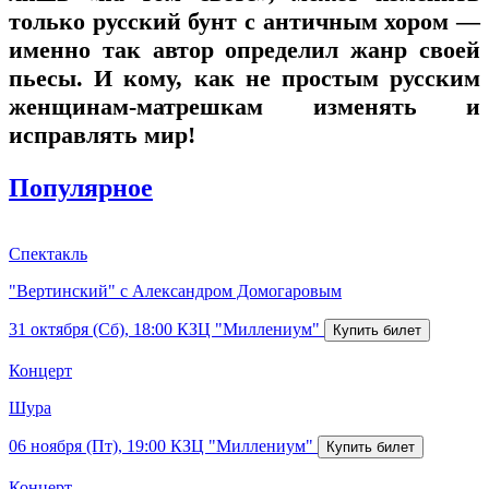
только русский бунт с античным хором —
именно так автор определил жанр своей
пьесы. И кому, как не простым русским
женщинам-матрешкам изменять и
исправлять мир!
Популярное
Спектакль
"Вертинский" с Александром Домогаровым
31 октября (Сб), 18:00
КЗЦ "Миллениум"
Концерт
Шура
06 ноября (Пт), 19:00
КЗЦ "Миллениум"
Концерт