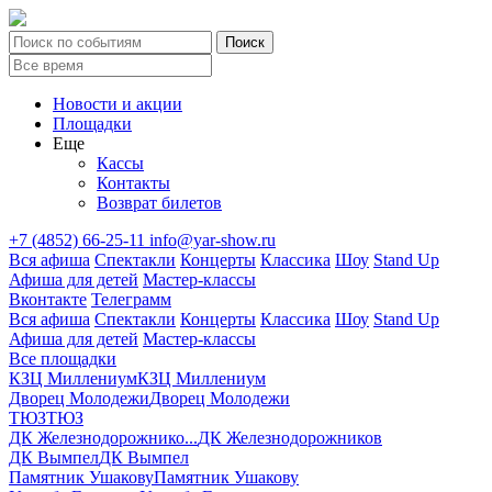
Новости и акции
Площадки
Еще
Кассы
Контакты
Возврат билетов
+7 (4852) 66-25-11
info@yar-show.ru
Вся афиша
Спектакли
Концерты
Классика
Шоу
Stand Up
Афиша для детей
Мастер-классы
Вконтакте
Телеграмм
Вся афиша
Спектакли
Концерты
Классика
Шоу
Stand Up
Афиша для детей
Мастер-классы
Все площадки
КЗЦ Миллениум
КЗЦ Миллениум
Дворец Молодежи
Дворец Молодежи
ТЮЗ
ТЮЗ
ДК Железнодорожнико...
ДК Железнодорожников
ДК Вымпел
ДК Вымпел
Памятник Ушакову
Памятник Ушакову