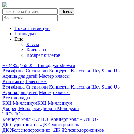
Новости и акции
Площадки
Еще
Кассы
Контакты
Возврат билетов
+7 (4852) 66-25-11
info@yar-show.ru
Вся афиша
Спектакли
Концерты
Классика
Шоу
Stand Up
Афиша для детей
Мастер-классы
Вконтакте
Телеграмм
Вся афиша
Спектакли
Концерты
Классика
Шоу
Stand Up
Афиша для детей
Мастер-классы
Все площадки
КЗЦ Миллениум
КЗЦ Миллениум
Дворец Молодежи
Дворец Молодежи
ТЮЗ
ТЮЗ
Концерт-холл «КИНО»
Концерт-холл «КИНО»
ДК Судостроитель
ДК Судостроитель
ДК Железнодорожнико...
ДК Железнодорожников