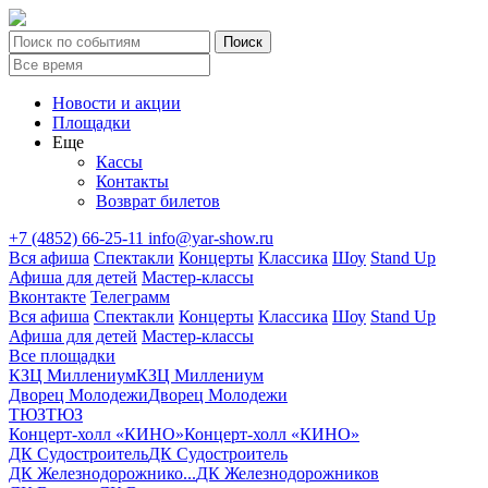
Новости и акции
Площадки
Еще
Кассы
Контакты
Возврат билетов
+7 (4852) 66-25-11
info@yar-show.ru
Вся афиша
Спектакли
Концерты
Классика
Шоу
Stand Up
Афиша для детей
Мастер-классы
Вконтакте
Телеграмм
Вся афиша
Спектакли
Концерты
Классика
Шоу
Stand Up
Афиша для детей
Мастер-классы
Все площадки
КЗЦ Миллениум
КЗЦ Миллениум
Дворец Молодежи
Дворец Молодежи
ТЮЗ
ТЮЗ
Концерт-холл «КИНО»
Концерт-холл «КИНО»
ДК Судостроитель
ДК Судостроитель
ДК Железнодорожнико...
ДК Железнодорожников