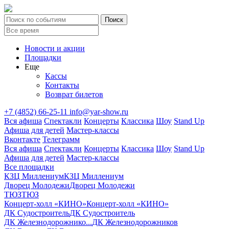
Новости и акции
Площадки
Еще
Кассы
Контакты
Возврат билетов
+7 (4852) 66-25-11
info@yar-show.ru
Вся афиша
Спектакли
Концерты
Классика
Шоу
Stand Up
Афиша для детей
Мастер-классы
Вконтакте
Телеграмм
Вся афиша
Спектакли
Концерты
Классика
Шоу
Stand Up
Афиша для детей
Мастер-классы
Все площадки
КЗЦ Миллениум
КЗЦ Миллениум
Дворец Молодежи
Дворец Молодежи
ТЮЗ
ТЮЗ
Концерт-холл «КИНО»
Концерт-холл «КИНО»
ДК Судостроитель
ДК Судостроитель
ДК Железнодорожнико...
ДК Железнодорожников