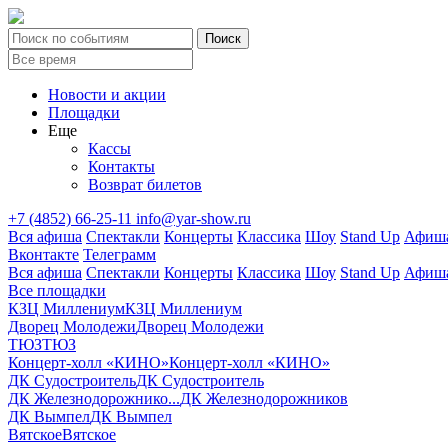
Новости и акции
Площадки
Еще
Кассы
Контакты
Возврат билетов
+7 (4852) 66-25-11
info@yar-show.ru
Вся афиша
Спектакли
Концерты
Классика
Шоу
Stand Up
Афиша
Вконтакте
Телеграмм
Вся афиша
Спектакли
Концерты
Классика
Шоу
Stand Up
Афиша
Все площадки
КЗЦ Миллениум
КЗЦ Миллениум
Дворец Молодежи
Дворец Молодежи
ТЮЗ
ТЮЗ
Концерт-холл «КИНО»
Концерт-холл «КИНО»
ДК Судостроитель
ДК Судостроитель
ДК Железнодорожнико...
ДК Железнодорожников
ДК Вымпел
ДК Вымпел
Вятское
Вятское