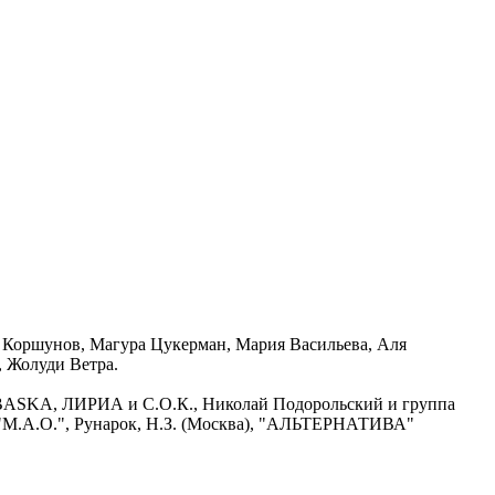
р Коршунов, Магура Цукерман, Мария Васильева, Аля
, Жолуди Ветра.
АBASKA, ЛИРИА и С.О.К., Николай Подорольский и группа
"М.А.О.", Рунарок, Н.З. (Москва), "АЛЬТЕРНАТИВА"