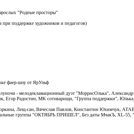
 взрослых "Родные просторы"
а при поддержке художников и педагогов)
жке фаер-шоу от ЯрУльф
полуночи - мелодекламационный дуэт "МоррисОлька", Александ
ик, Егор Радостин, MK сотоварищи, "Группа поддержки", Юлька
Дворкина, Лещ-сан, Вячеслав Павлов, Константин Юхимчук, АТ
ыкальные группы "ОКТЯБРЬ ПРИШЕЛ", Без даты МчакЪ, XL-55, 