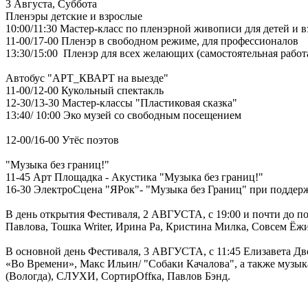
3 Августа, Суббота
Пленэры детские и взрослые
10:00/11:30 Мастер-класс по пленэрной живописи для детей и
11-00/17-00 Пленэр в свободном режиме, для профессионалов
13:30/15:00 Пленэр для всех желающих (самостоятельная работ
Автобус "АРТ_КВАРТ на выезде"
11-00/12-00 Кукольный спектакль
12-30/13-30 Мастер-классы "Пластиковая сказка"
13:40/ 10:00 Эко музей со свободным посещением
12-00/16-00 Утёс поэтов
"Музыка без границ!"
11-45 Арт Площадка - Акустика "Музыка без границ!"
16-30 ЭлектроСцена "ЯРок"- "Музыка без Границ" при поддер
В день открытия Фестиваля, 2 АВГУСТА, с 19:00 и почти до 
Павлова, Тошка Writer, Ирина Ра, Кристина Милка, Совсем Ёж
В основной день Фестиваля, 3 АВГУСТА, с 11:45 Елизавета 
«Во Времени», Макс Ильин/ "Собаки Качалова", а также муз
(Вологда), СЛУХИ, СортирОffка, Павлов Бэнд.