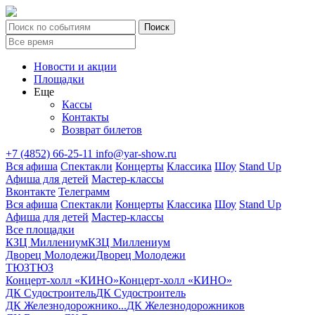
Новости и акции
Площадки
Еще
Кассы
Контакты
Возврат билетов
+7 (4852) 66-25-11
info@yar-show.ru
Вся афиша
Спектакли
Концерты
Классика
Шоу
Stand Up
Афиша для детей
Мастер-классы
Вконтакте
Телеграмм
Вся афиша
Спектакли
Концерты
Классика
Шоу
Stand Up
Афиша для детей
Мастер-классы
Все площадки
КЗЦ Миллениум
КЗЦ Миллениум
Дворец Молодежи
Дворец Молодежи
ТЮЗ
ТЮЗ
Концерт-холл «КИНО»
Концерт-холл «КИНО»
ДК Судостроитель
ДК Судостроитель
ДК Железнодорожнико...
ДК Железнодорожников