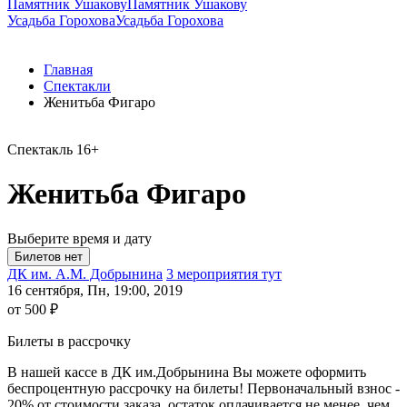
Памятник Ушакову
Памятник Ушакову
Усадьба Горохова
Усадьба Горохова
Главная
Спектакли
Женитьба Фигаро
Спектакль
16+
Женитьба Фигаро
Выберите время и дату
ДК им. А.М. Добрынина
3 мероприятия тут
16 сентября, Пн, 19:00, 2019
от 500 ₽
Билеты в рассрочку
В нашей кассе в ДК им.Добрынина Вы можете оформить
беспроцентную рассрочку на билеты! Первоначальный взнос -
20% от стоимости заказа, остаток оплачивается не менее, чем