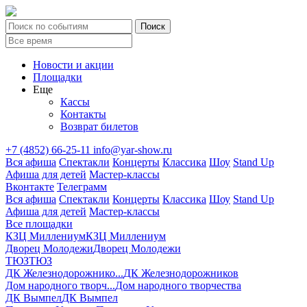
Новости и акции
Площадки
Еще
Кассы
Контакты
Возврат билетов
+7 (4852) 66-25-11
info@yar-show.ru
Вся афиша
Спектакли
Концерты
Классика
Шоу
Stand Up
Афиша для детей
Мастер-классы
Вконтакте
Телеграмм
Вся афиша
Спектакли
Концерты
Классика
Шоу
Stand Up
Афиша для детей
Мастер-классы
Все площадки
КЗЦ Миллениум
КЗЦ Миллениум
Дворец Молодежи
Дворец Молодежи
ТЮЗ
ТЮЗ
ДК Железнодорожнико...
ДК Железнодорожников
Дом народного творч...
Дом народного творчества
ДК Вымпел
ДК Вымпел