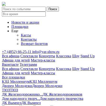
Новости и акции
Площадки
Еще
Кассы
Контакты
Возврат билетов
+7 (4852) 66-25-11
info@yar-show.ru
Вся афиша
Спектакли
Концерты
Классика
Шоу
Stand Up
Афиша для детей
Мастер-классы
Вконтакте
Телеграмм
Вся афиша
Спектакли
Концерты
Классика
Шоу
Stand Up
Афиша для детей
Мастер-классы
Все площадки
КЗЦ Миллениум
КЗЦ Миллениум
Дворец Молодежи
Дворец Молодежи
ТЮЗ
ТЮЗ
ДК Железнодорожнико...
ДК Железнодорожников
Дом народного творч...
Дом народного творчества
ДК Вымпел
ДК Вымпел