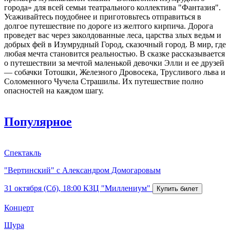
города» для всей семьи театрального коллектива "Фантазия".
Усаживайтесь поудобнее и приготовьтесь отправиться в
долгое путешествие по дороге из желтого кирпича. Дорога
проведет вас через заколдованные леса, царства злых ведьм и
добрых фей в Изумрудный Город, сказочный город. В мир, где
любая мечта становится реальностью. В сказке рассказывается
о путешествии за мечтой маленькой девочки Элли и ее друзей
— собачки Тотошки, Железного Дровосека, Трусливого льва и
Соломенного Чучела Страшилы. Их путешествие полно
опасностей на каждом шагу.
Популярное
Спектакль
"Вертинский" с Александром Домогаровым
31 октября (Сб), 18:00
КЗЦ "Миллениум"
Концерт
Шура