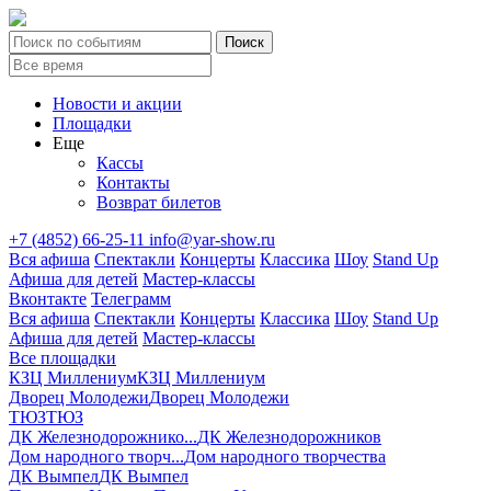
Новости и акции
Площадки
Еще
Кассы
Контакты
Возврат билетов
+7 (4852) 66-25-11
info@yar-show.ru
Вся афиша
Спектакли
Концерты
Классика
Шоу
Stand Up
Афиша для детей
Мастер-классы
Вконтакте
Телеграмм
Вся афиша
Спектакли
Концерты
Классика
Шоу
Stand Up
Афиша для детей
Мастер-классы
Все площадки
КЗЦ Миллениум
КЗЦ Миллениум
Дворец Молодежи
Дворец Молодежи
ТЮЗ
ТЮЗ
ДК Железнодорожнико...
ДК Железнодорожников
Дом народного творч...
Дом народного творчества
ДК Вымпел
ДК Вымпел