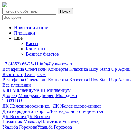
Новости и акции
Площадки
Еще
Кассы
Контакты
Возврат билетов
+7 (4852) 66-25-11
info@yar-show.ru
Вся афиша
Спектакли
Концерты
Классика
Шоу
Stand Up
Афиша
Вконтакте
Телеграмм
Вся афиша
Спектакли
Концерты
Классика
Шоу
Stand Up
Афиша
Все площадки
КЗЦ Миллениум
КЗЦ Миллениум
Дворец Молодежи
Дворец Молодежи
ТЮЗ
ТЮЗ
ДК Железнодорожнико...
ДК Железнодорожников
Дом народного творч...
Дом народного творчества
ДК Вымпел
ДК Вымпел
Памятник Ушакову
Памятник Ушакову
Усадьба Горохова
Усадьба Горохова