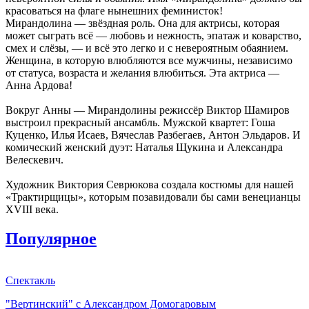
красоваться на флаге нынешних феминисток!
Мирандолина — звёздная роль. Она для актрисы, которая
может сыграть всё — любовь и нежность, эпатаж и коварство,
смех и слёзы, — и всё это легко и с невероятным обаянием.
Женщина, в которую влюбляются все мужчины, независимо
от статуса, возраста и желания влюбиться. Эта актриса —
Анна Ардова!
Вокруг Анны — Мирандолины режиссёр Виктор Шамиров
выстроил прекрасный ансамбль. Мужской квартет: Гоша
Куценко, Илья Исаев, Вячеслав Разбегаев, Антон Эльдаров. И
комический женский дуэт: Наталья Щукина и Александра
Велескевич.
Художник Виктория Севрюкова создала костюмы для нашей
«Трактирщицы», которым позавидовали бы сами венецианцы
XVIII века.
Популярное
Спектакль
"Вертинский" с Александром Домогаровым