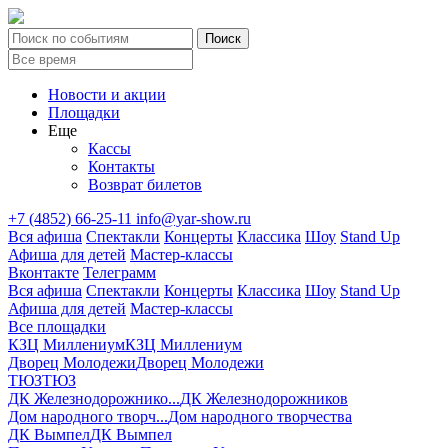
Новости и акции
Площадки
Еще
Кассы
Контакты
Возврат билетов
+7 (4852) 66-25-11
info@yar-show.ru
Вся афиша
Спектакли
Концерты
Классика
Шоу
Stand Up
Афиша для детей
Мастер-классы
Вконтакте
Телеграмм
Вся афиша
Спектакли
Концерты
Классика
Шоу
Stand Up
Афиша для детей
Мастер-классы
Все площадки
КЗЦ Миллениум
КЗЦ Миллениум
Дворец Молодежи
Дворец Молодежи
ТЮЗ
ТЮЗ
ДК Железнодорожнико...
ДК Железнодорожников
Дом народного творч...
Дом народного творчества
ДК Вымпел
ДК Вымпел