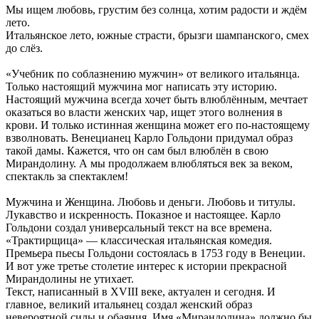
Мы ищем любовь, грустим без солнца, хотим радости и ждём
лето.
Итальянское лето, южные страсти, брызги шампанского, смех
до слёз.
«Учебник по соблазнению мужчин» от великого итальянца.
Только настоящий мужчина мог написать эту историю.
Настоящий мужчина всегда хочет быть влюблённым, мечтает
оказаться во власти женских чар, ищет этого волнения в
крови. И только истинная женщина может его по-настоящему
взволновать. Венецианец Карло Гольдони придумал образ
такой дамы. Кажется, что он сам был влюблён в свою
Мирандолину. А мы продолжаем влюбляться век за веком,
спектакль за спектаклем!
Мужчина и Женщина. Любовь и деньги. Любовь и титулы.
Лукавство и искренность. Показное и настоящее. Карло
Гольдони создал универсальный текст на все времена.
«Трактирщица» — классическая итальянская комедия.
Премьера пьесы Гольдони состоялась в 1753 году в Венеции.
И вот уже третье столетие интерес к истории прекрасной
Мирандолины не утихает.
Текст, написанный в XVIII веке, актуален и сегодня. И
главное, великий итальянец создал женский образ
невероятной силы и обаяния. Имя «Мирандолина» должно бы