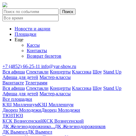
Новости и акции
Площадки
Еще
Кассы
Контакты
Возврат билетов
+7 (4852) 66-25-11
info@yar-show.ru
Вся афиша
Спектакли
Концерты
Классика
Шоу
Stand Up
Афиша для детей
Мастер-классы
Вконтакте
Телеграмм
Вся афиша
Спектакли
Концерты
Классика
Шоу
Stand Up
Афиша для детей
Мастер-классы
Все площадки
КЗЦ Миллениум
КЗЦ Миллениум
Дворец Молодежи
Дворец Молодежи
ТЮЗ
ТЮЗ
КСК Вознесенский
КСК Вознесенский
ДК Железнодорожнико...
ДК Железнодорожников
ДК Вымпел
ДК Вымпел