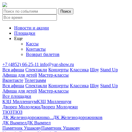
Новости и акции
Площадки
Еще
Кассы
Контакты
Возврат билетов
+7 (4852) 66-25-11
info@yar-show.ru
Вся афиша
Спектакли
Концерты
Классика
Шоу
Stand Up
Афиша для детей
Мастер-классы
Вконтакте
Телеграмм
Вся афиша
Спектакли
Концерты
Классика
Шоу
Stand Up
Афиша для детей
Мастер-классы
Все площадки
КЗЦ Миллениум
КЗЦ Миллениум
Дворец Молодежи
Дворец Молодежи
ТЮЗ
ТЮЗ
ДК Железнодорожнико...
ДК Железнодорожников
ДК Вымпел
ДК Вымпел
Памятник Ушакову
Памятник Ушакову