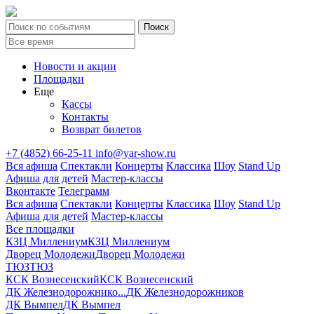
Новости и акции
Площадки
Еще
Кассы
Контакты
Возврат билетов
+7 (4852) 66-25-11
info@yar-show.ru
Вся афиша
Спектакли
Концерты
Классика
Шоу
Stand Up
Афиша для детей
Мастер-классы
Вконтакте
Телеграмм
Вся афиша
Спектакли
Концерты
Классика
Шоу
Stand Up
Афиша для детей
Мастер-классы
Все площадки
КЗЦ Миллениум
КЗЦ Миллениум
Дворец Молодежи
Дворец Молодежи
ТЮЗ
ТЮЗ
КСК Вознесенский
КСК Вознесенский
ДК Железнодорожнико...
ДК Железнодорожников
ДК Вымпел
ДК Вымпел