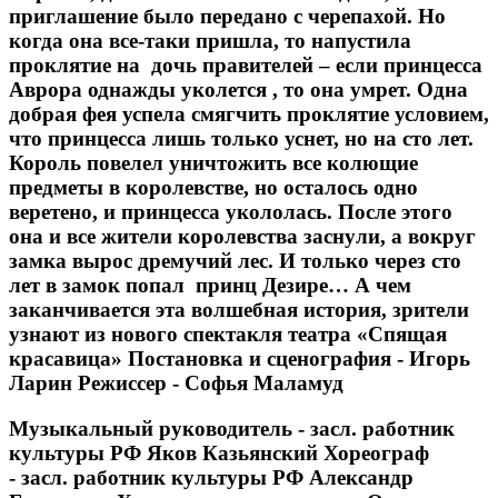
приглашение было передано с черепахой. Но
когда она все-таки пришла, то напустила
проклятие на дочь правителей – если принцесса
Аврора однажды уколется , то она умрет. Одна
добрая фея успела смягчить проклятие условием,
что принцесса лишь только уснет, но на сто лет.
Король повелел уничтожить все колющие
предметы в королевстве, но осталось одно
веретено, и принцесса укололась. После этого
она и все жители королевства заснули, а вокруг
замка вырос дремучий лес. И только через сто
лет в замок попал принц Дезире… А чем
заканчивается эта волшебная история, зрители
узнают из нового спектакля театра «Спящая
красавица» Постановка и сценография - Игорь
Ларин Режиссер - Софья Маламуд
Музыкальный руководитель - засл. работник
культуры РФ Яков Казьянский Хореограф
- засл. работник культуры РФ Александр