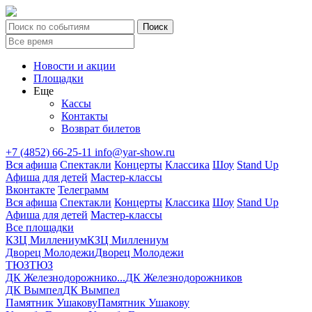
Новости и акции
Площадки
Еще
Кассы
Контакты
Возврат билетов
+7 (4852) 66-25-11
info@yar-show.ru
Вся афиша
Спектакли
Концерты
Классика
Шоу
Stand Up
Афиша для детей
Мастер-классы
Вконтакте
Телеграмм
Вся афиша
Спектакли
Концерты
Классика
Шоу
Stand Up
Афиша для детей
Мастер-классы
Все площадки
КЗЦ Миллениум
КЗЦ Миллениум
Дворец Молодежи
Дворец Молодежи
ТЮЗ
ТЮЗ
ДК Железнодорожнико...
ДК Железнодорожников
ДК Вымпел
ДК Вымпел
Памятник Ушакову
Памятник Ушакову