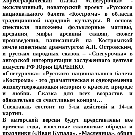
Хореографическая сказка «Снегурочка» -
эксклюзивный, новаторский проект «Русского
национального балета «Кострома» в области
традиционной народной культуры. В основу
спектакля положены фольклорные мотивы,
предания, мифы древний славян, сюжет
произведения, написанный на Костромской
земле известным драматургом А.Н. Островским,
и русских народных сказок – «Снегурочка» в
авторской интерпретации заслуженного деятеля
искусств РФ Юрия ЦАРЕНКО.
«Снегурочка» «Русского национального балета
«Кострома» - это драматическая и одновременно
жизнеутверждающая история о красоте, природе
и любви. Сказка для всех возрастов и
обязательно со счастливым концом…
Спектакль состоит из 5-ти действий и 14-ти
картин.
В авторской версии будут представлены все
времена года, известные славянские обряды и
праздники («Иван Купала», «Масленица», обряд