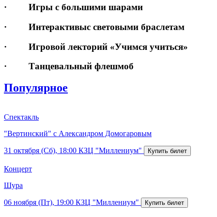
· Игры с большими шарами
· Интерактивыс световыми браслетам
· Игровой лекторий «Учимся учиться»
· Танцевальный флешмоб
Популярное
Спектакль
"Вертинский" с Александром Домогаровым
31 октября (Сб), 18:00
КЗЦ "Миллениум"
Концерт
Шура
06 ноября (Пт), 19:00
КЗЦ "Миллениум"