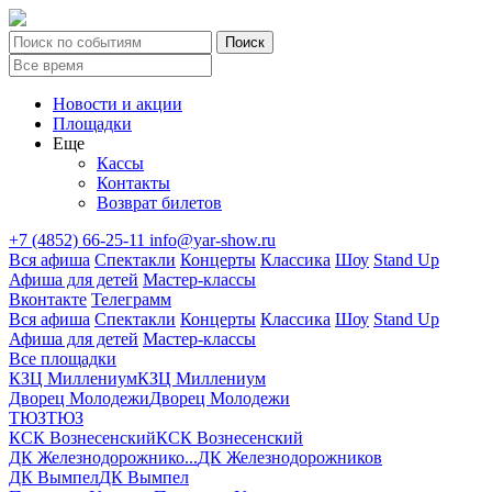
Новости и акции
Площадки
Еще
Кассы
Контакты
Возврат билетов
+7 (4852) 66-25-11
info@yar-show.ru
Вся афиша
Спектакли
Концерты
Классика
Шоу
Stand Up
Афиша для детей
Мастер-классы
Вконтакте
Телеграмм
Вся афиша
Спектакли
Концерты
Классика
Шоу
Stand Up
Афиша для детей
Мастер-классы
Все площадки
КЗЦ Миллениум
КЗЦ Миллениум
Дворец Молодежи
Дворец Молодежи
ТЮЗ
ТЮЗ
КСК Вознесенский
КСК Вознесенский
ДК Железнодорожнико...
ДК Железнодорожников
ДК Вымпел
ДК Вымпел