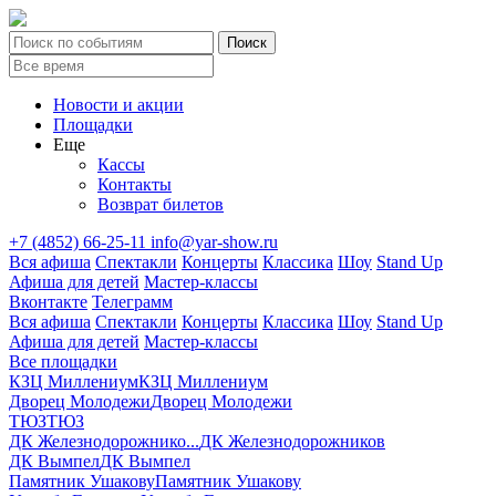
Новости и акции
Площадки
Еще
Кассы
Контакты
Возврат билетов
+7 (4852) 66-25-11
info@yar-show.ru
Вся афиша
Спектакли
Концерты
Классика
Шоу
Stand Up
Афиша для детей
Мастер-классы
Вконтакте
Телеграмм
Вся афиша
Спектакли
Концерты
Классика
Шоу
Stand Up
Афиша для детей
Мастер-классы
Все площадки
КЗЦ Миллениум
КЗЦ Миллениум
Дворец Молодежи
Дворец Молодежи
ТЮЗ
ТЮЗ
ДК Железнодорожнико...
ДК Железнодорожников
ДК Вымпел
ДК Вымпел
Памятник Ушакову
Памятник Ушакову