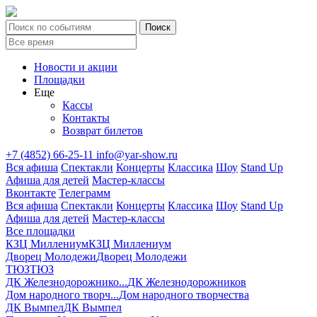
Новости и акции
Площадки
Еще
Кассы
Контакты
Возврат билетов
+7 (4852) 66-25-11
info@yar-show.ru
Вся афиша
Спектакли
Концерты
Классика
Шоу
Stand Up
Афиша для детей
Мастер-классы
Вконтакте
Телеграмм
Вся афиша
Спектакли
Концерты
Классика
Шоу
Stand Up
Афиша для детей
Мастер-классы
Все площадки
КЗЦ Миллениум
КЗЦ Миллениум
Дворец Молодежи
Дворец Молодежи
ТЮЗ
ТЮЗ
ДК Железнодорожнико...
ДК Железнодорожников
Дом народного творч...
Дом народного творчества
ДК Вымпел
ДК Вымпел