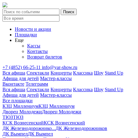
Новости и акции
Площадки
Еще
Кассы
Контакты
Возврат билетов
+7 (4852) 66-25-11
info@yar-show.ru
Вся афиша
Спектакли
Концерты
Классика
Шоу
Stand Up
Афиша для детей
Мастер-классы
Вконтакте
Телеграмм
Вся афиша
Спектакли
Концерты
Классика
Шоу
Stand Up
Афиша для детей
Мастер-классы
Все площадки
КЗЦ Миллениум
КЗЦ Миллениум
Дворец Молодежи
Дворец Молодежи
ТЮЗ
ТЮЗ
КСК Вознесенский
КСК Вознесенский
ДК Железнодорожнико...
ДК Железнодорожников
ДК Вымпел
ДК Вымпел