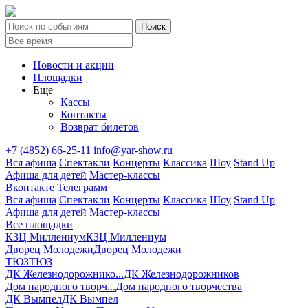
Новости и акции
Площадки
Еще
Кассы
Контакты
Возврат билетов
+7 (4852) 66-25-11
info@yar-show.ru
Вся афиша
Спектакли
Концерты
Классика
Шоу
Stand Up
Афиша для детей
Мастер-классы
Вконтакте
Телеграмм
Вся афиша
Спектакли
Концерты
Классика
Шоу
Stand Up
Афиша для детей
Мастер-классы
Все площадки
КЗЦ Миллениум
КЗЦ Миллениум
Дворец Молодежи
Дворец Молодежи
ТЮЗ
ТЮЗ
ДК Железнодорожнико...
ДК Железнодорожников
Дом народного творч...
Дом народного творчества
ДК Вымпел
ДК Вымпел