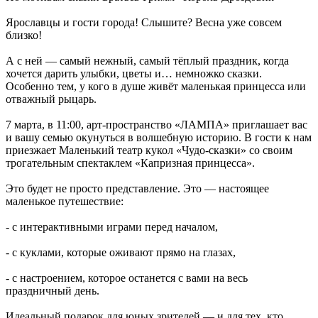
Ярославцы и гости города! Слышите? Весна уже совсем
близко!
А с ней — самый нежный, самый тёплый праздник, когда
хочется дарить улыбки, цветы и… немножко сказки.
Особенно тем, у кого в душе живёт маленькая принцесса или
отважный рыцарь.
7 марта, в 11:00, арт-пространство «ЛАМПА» приглашает вас
и вашу семью окунуться в волшебную историю. В гости к нам
приезжает Маленький театр кукол «Чудо-сказки» со своим
трогательным спектаклем «Капризная принцесса».
Это будет не просто представление. Это — настоящее
маленькое путешествие:
- с интерактивными играми перед началом,
- с куклами, которые оживают прямо на глазах,
- с настроением, которое останется с вами на весь
праздничный день.
Идеальный подарок для юных зрителей — и для тех, кто