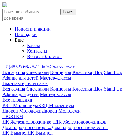
Новости и акции
Площадки
Еще
Кассы
Контакты
Возврат билетов
+7 (4852) 66-25-11
info@yar-show.ru
Вся афиша
Спектакли
Концерты
Классика
Шоу
Stand Up
Афиша для детей
Мастер-классы
Вконтакте
Телеграмм
Вся афиша
Спектакли
Концерты
Классика
Шоу
Stand Up
Афиша для детей
Мастер-классы
Все площадки
КЗЦ Миллениум
КЗЦ Миллениум
Дворец Молодежи
Дворец Молодежи
ТЮЗ
ТЮЗ
ДК Железнодорожнико...
ДК Железнодорожников
Дом народного творч...
Дом народного творчества
ДК Вымпел
ДК Вымпел