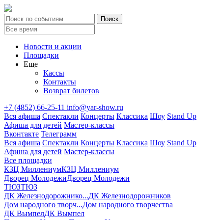
Новости и акции
Площадки
Еще
Кассы
Контакты
Возврат билетов
+7 (4852) 66-25-11
info@yar-show.ru
Вся афиша
Спектакли
Концерты
Классика
Шоу
Stand Up
Афиша для детей
Мастер-классы
Вконтакте
Телеграмм
Вся афиша
Спектакли
Концерты
Классика
Шоу
Stand Up
Афиша для детей
Мастер-классы
Все площадки
КЗЦ Миллениум
КЗЦ Миллениум
Дворец Молодежи
Дворец Молодежи
ТЮЗ
ТЮЗ
ДК Железнодорожнико...
ДК Железнодорожников
Дом народного творч...
Дом народного творчества
ДК Вымпел
ДК Вымпел