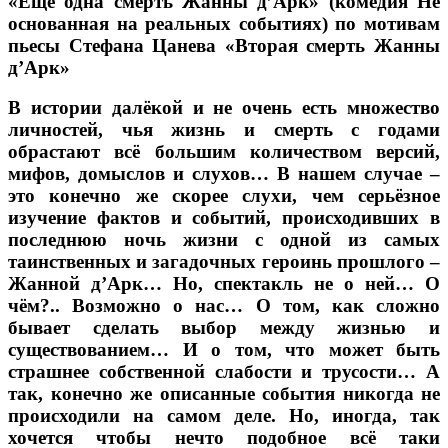
«Ещё одна смерть Жанны д’Арк» (комедия Не
основанная на реальных событиях) по мотивам
пьесы Стефана Цанева «Вторая смерть Жанны
д’Арк»
В истории далёкой и не очень есть множество
личностей, чья жизнь и смерть с годами
обрастают всё большим количеством версий,
мифов, домыслов и слухов… В нашем случае –
это конечно же скорее слухи, чем серьёзное
изучение фактов и событий, происходивших в
последнюю ночь жизни с одной из самых
таинственных и загадочных героинь прошлого –
Жанной д’Арк… Но, спектакль не о ней… О
чём?.. Возможно о нас… О том, как сложно
бывает сделать выбор между жизнью и
существованием… И о том, что может быть
страшнее собственной слабости и трусости… А
так, конечно же описанные события никогда не
происходили на самом деле. Но, иногда, так
хочется чтобы нечто подобное всё таки