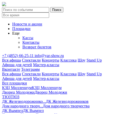
Новости и акции
Площадки
Еще
Кассы
Контакты
Возврат билетов
+7 (4852) 66-25-11
info@yar-show.ru
Вся афиша
Спектакли
Концерты
Классика
Шоу
Stand Up
Афиша для детей
Мастер-классы
Вконтакте
Телеграмм
Вся афиша
Спектакли
Концерты
Классика
Шоу
Stand Up
Афиша для детей
Мастер-классы
Все площадки
КЗЦ Миллениум
КЗЦ Миллениум
Дворец Молодежи
Дворец Молодежи
ТЮЗ
ТЮЗ
ДК Железнодорожнико...
ДК Железнодорожников
Дом народного творч...
Дом народного творчества
ДК Вымпел
ДК Вымпел