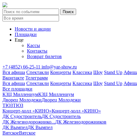
Новости и акции
Площадки
Еще
Кассы
Контакты
Возврат билетов
+7 (4852) 66-25-11
info@yar-show.ru
Вся афиша
Спектакли
Концерты
Классика
Шоу
Stand Up
Афиша
Вконтакте
Телеграмм
Вся афиша
Спектакли
Концерты
Классика
Шоу
Stand Up
Афиша
Все площадки
КЗЦ Миллениум
КЗЦ Миллениум
Дворец Молодежи
Дворец Молодежи
ТЮЗ
ТЮЗ
Концерт-холл «КИНО»
Концерт-холл «КИНО»
ДК Судостроитель
ДК Судостроитель
ДК Железнодорожнико...
ДК Железнодорожников
ДК Вымпел
ДК Вымпел
Вятское
Вятское