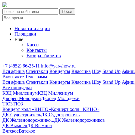
Новости и акции
Площадки
Еще
Кассы
Контакты
Возврат билетов
+7 (4852) 66-25-11
info@yar-show.ru
Вся афиша
Спектакли
Концерты
Классика
Шоу
Stand Up
Афиша
Вконтакте
Телеграмм
Вся афиша
Спектакли
Концерты
Классика
Шоу
Stand Up
Афиша
Все площадки
КЗЦ Миллениум
КЗЦ Миллениум
Дворец Молодежи
Дворец Молодежи
ТЮЗ
ТЮЗ
Концерт-холл «КИНО»
Концерт-холл «КИНО»
ДК Судостроитель
ДК Судостроитель
ДК Железнодорожнико...
ДК Железнодорожников
ДК Вымпел
ДК Вымпел
Вятское
Вятское