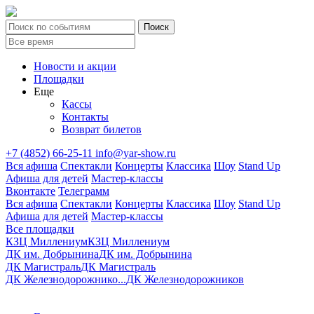
Новости и акции
Площадки
Еще
Кассы
Контакты
Возврат билетов
+7 (4852) 66-25-11
info@yar-show.ru
Вся афиша
Спектакли
Концерты
Классика
Шоу
Stand Up
Афиша для детей
Мастер-классы
Вконтакте
Телеграмм
Вся афиша
Спектакли
Концерты
Классика
Шоу
Stand Up
Афиша для детей
Мастер-классы
Все площадки
КЗЦ Миллениум
КЗЦ Миллениум
ДК им. Добрынина
ДК им. Добрынина
ДК Магистраль
ДК Магистраль
ДК Железнодорожнико...
ДК Железнодорожников