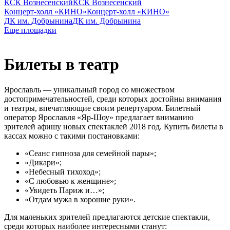
КСК Вознесенский
КСК Вознесенский
Концерт-холл «КИНО»
Концерт-холл «КИНО»
ДК им. Добрынина
ДК им. Добрынина
Еще площадки
Билеты в театр
Ярославль — уникальный город со множеством
достопримечательностей, среди которых достойны внимания
и театры, впечатляющие своим репертуаром. Билетный
оператор Ярославля «Яр-Шоу» предлагает вниманию
зрителей афишу новых спектаклей 2018 год. Купить билеты в
кассах можно с такими постановками:
«Сеанс гипноза для семейной пары»;
«Дикари»;
«Небесный тихоход»;
«С любовью к женщине»;
«Увидеть Париж и…»;
«Отдам мужа в хорошие руки».
Для маленьких зрителей предлагаются детские спектакли,
среди которых наиболее интересными станут: