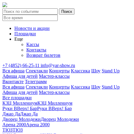
Новости и акции
Площадки
Еще
Кассы
Контакты
Возврат билетов
+7 (4852) 66-25-11
info@yar-show.ru
Вся афиша
Спектакли
Концерты
Классика
Шоу
Stand Up
Афиша для детей
Мастер-классы
Вконтакте
Телеграмм
Вся афиша
Спектакли
Концерты
Классика
Шоу
Stand Up
Афиша для детей
Мастер-классы
Все площадки
КЗЦ Миллениум
КЗЦ Миллениум
Руки ВВерх! Бар
Руки ВВерх! Бар
Джао Да
Джао Да
Дворец Молодежи
Дворец Молодежи
Арена 2000
Арена 2000
ТЮЗ
ТЮЗ