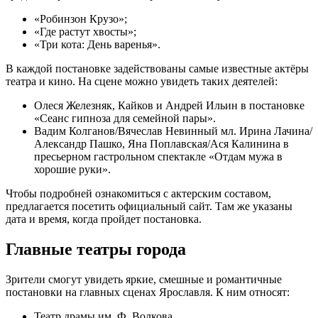
«Робинзон Крузо»;
«Где растут хвосты»;
«Три кота: День варенья».
В каждой постановке задействованы самые известные актёры
театра и кино. На сцене можно увидеть таких деятелей:
Олеся Железняк, Кайков и Андрей Ильин в постановке
«Сеанс гипноза для семейной пары».
Вадим Колганов/Вячеслав Невинный мл. Ирина Лачина/
Александр Пашко, Яна Поплавская/Ася Калинина в
пресьерном гастрольном спектакле «Отдам мужа в
хорошие руки».
Чтобы подробней ознакомиться с актерским составом,
предлагается посетить официальный сайт. Там же указаны
дата и время, когда пройдет постановка.
Главные театры города
Зрители смогут увидеть яркие, смешные и романтичные
постановки на главных сценах Ярославля. К ним относят:
Театр драмы им. Ф. Волкова.