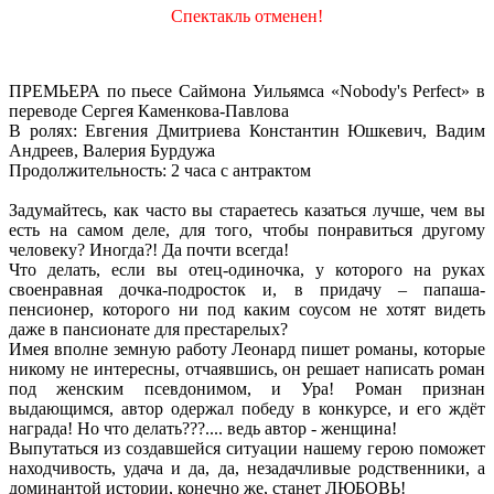
Спектакль отменен!
ПРЕМЬЕРА по пьесе Саймона Уильямса «Nobody's Perfect» в
переводе Сергея Каменкова-Павлова
В ролях: Евгения Дмитриева Константин Юшкевич, Вадим
Андреев, Валерия Бурдужа
Продолжительность: 2 часа с антрактом
Задумайтесь, как часто вы стараетесь казаться лучше, чем вы
есть на самом деле, для того, чтобы понравиться другому
человеку? Иногда?! Да почти всегда!
Что делать, если вы отец-одиночка, у которого на руках
своенравная дочка-подросток и, в придачу – папаша-
пенсионер, которого ни под каким соусом не хотят видеть
даже в пансионате для престарелых?
Имея вполне земную работу Леонард пишет романы, которые
никому не интересны, отчаявшись, он решает написать роман
под женским псевдонимом, и Ура! Роман признан
выдающимся, автор одержал победу в конкурсе, и его ждёт
награда! Но что делать???.... ведь автор - женщина!
Выпутаться из создавшейся ситуации нашему герою поможет
находчивость, удача и да, да, незадачливые родственники, а
доминантой истории, конечно же, станет ЛЮБОВЬ!