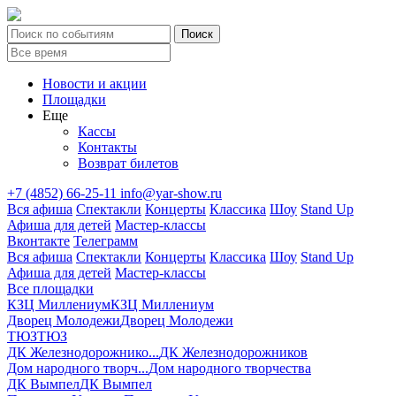
Новости и акции
Площадки
Еще
Кассы
Контакты
Возврат билетов
+7 (4852) 66-25-11
info@yar-show.ru
Вся афиша
Спектакли
Концерты
Классика
Шоу
Stand Up
Афиша для детей
Мастер-классы
Вконтакте
Телеграмм
Вся афиша
Спектакли
Концерты
Классика
Шоу
Stand Up
Афиша для детей
Мастер-классы
Все площадки
КЗЦ Миллениум
КЗЦ Миллениум
Дворец Молодежи
Дворец Молодежи
ТЮЗ
ТЮЗ
ДК Железнодорожнико...
ДК Железнодорожников
Дом народного творч...
Дом народного творчества
ДК Вымпел
ДК Вымпел