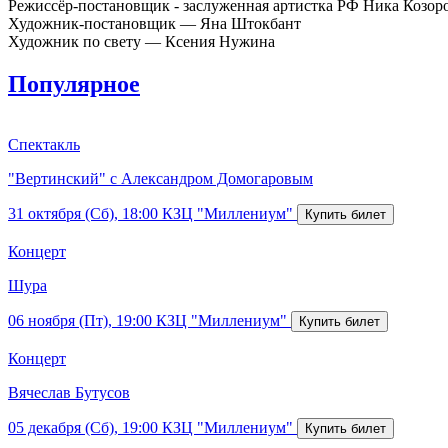
Режиссёр-постановщик - заслуженная артистка РФ Ника Козор
Художник-постановщик — Яна Штокбант
Художник по свету — Ксения Нужина
Популярное
Спектакль
"Вертинский" с Александром Домогаровым
31 октября (Сб), 18:00
КЗЦ "Миллениум"
Концерт
Шура
06 ноября (Пт), 19:00
КЗЦ "Миллениум"
Концерт
Вячеслав Бутусов
05 декабря (Сб), 19:00
КЗЦ "Миллениум"