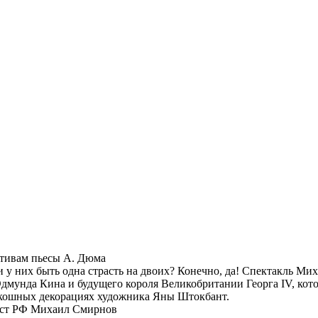
отивам пьесы А. Дюма
 у них быть одна страсть на двоих? Конечно, да! Спектакль М
Эдмунда Кина и будущего короля Великобритании Георга IV, ко
оскошных декорациях художника Яны Штокбант.
ист РФ Михаил Смирнов