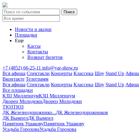
Новости и акции
Площадки
Еще
Кассы
Контакты
Возврат билетов
+7 (4852) 66-25-11
info@yar-show.ru
Вся афиша
Спектакли
Концерты
Классика
Шоу
Stand Up
Афиша
Вконтакте
Телеграмм
Вся афиша
Спектакли
Концерты
Классика
Шоу
Stand Up
Афиша
Все площадки
КЗЦ Миллениум
КЗЦ Миллениум
Дворец Молодежи
Дворец Молодежи
ТЮЗ
ТЮЗ
ДК Железнодорожнико...
ДК Железнодорожников
ДК Вымпел
ДК Вымпел
Памятник Ушакову
Памятник Ушакову
Усадьба Горохова
Усадьба Горохова