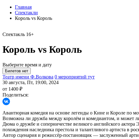
Главная
Спектакли
Король vs Король
Спектакль
16+
Король vs Король
Выберите время и дату
Театр имени Ф.Волкова
0 мероприятий тут
30 августа, Пт, 19:00, 2024
от 1400 ₽
Поделиться:
Авантюрная комедия на основе легенды о Кине и Короле по м
Возможна ли дружба между королём и комедиантом, и может ли
Дюма о дружбе и соперничестве великого английского актера 
похождения наследника престола и талантливого артиста в р
Автор сценария и режиссёр-постановщик — заслуженный арт