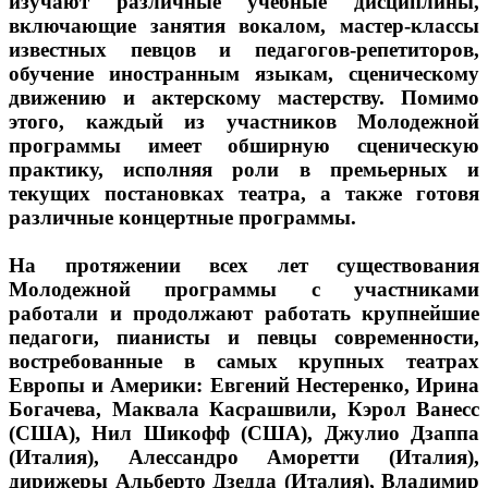
изучают различные учебные дисциплины,
включающие занятия вокалом, мастер-классы
известных певцов и педагогов-репетиторов,
обучение иностранным языкам, сценическому
движению и актерскому мастерству. Помимо
этого, каждый из участников Молодежной
программы имеет обширную сценическую
практику, исполняя роли в премьерных и
текущих постановках театра, а также готовя
различные концертные программы.
На протяжении всех лет существования
Молодежной программы с участниками
работали и продолжают работать крупнейшие
педагоги, пианисты и певцы современности,
востребованные в самых крупных театрах
Европы и Америки: Евгений Нестеренко, Ирина
Богачева, Маквала Касрашвили, Кэрол Ванесс
(США), Нил Шикофф (США), Джулио Дзаппа
(Италия), Алессандро Аморетти (Италия),
дирижеры Альберто Дзедда (Италия), Владимир