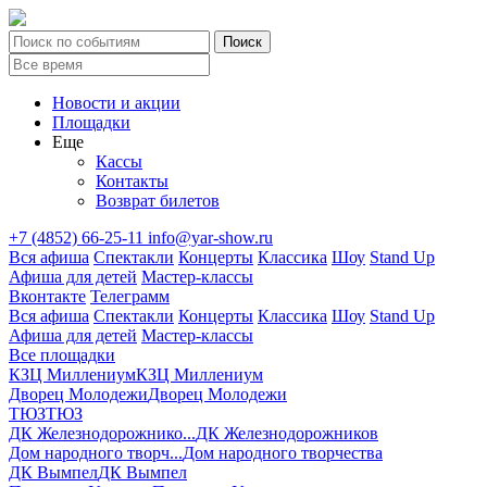
Новости и акции
Площадки
Еще
Кассы
Контакты
Возврат билетов
+7 (4852) 66-25-11
info@yar-show.ru
Вся афиша
Спектакли
Концерты
Классика
Шоу
Stand Up
Афиша для детей
Мастер-классы
Вконтакте
Телеграмм
Вся афиша
Спектакли
Концерты
Классика
Шоу
Stand Up
Афиша для детей
Мастер-классы
Все площадки
КЗЦ Миллениум
КЗЦ Миллениум
Дворец Молодежи
Дворец Молодежи
ТЮЗ
ТЮЗ
ДК Железнодорожнико...
ДК Железнодорожников
Дом народного творч...
Дом народного творчества
ДК Вымпел
ДК Вымпел