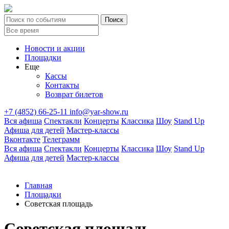
Новости и акции
Площадки
Еще
Кассы
Контакты
Возврат билетов
+7 (4852) 66-25-11
info@yar-show.ru
Вся афиша
Спектакли
Концерты
Классика
Шоу
Stand Up
Афиша для детей
Мастер-классы
Вконтакте
Телеграмм
Вся афиша
Спектакли
Концерты
Классика
Шоу
Stand Up
Афиша для детей
Мастер-классы
Главная
Площадки
Советская площадь
Советская площадь